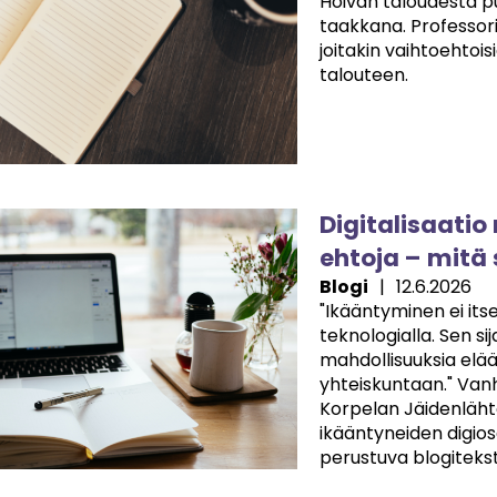
Hoivan taloudesta p
taakkana. Professori
joitakin vaihtoehtoi
talouteen.
e
Digitalisaati
ehtoja – mitä 
Blogi
|
12.6.2026
"Ikääntyminen ei itse
teknologialla. Sen si
mahdollisuuksia elä
yhteiskuntaan." Vanhu
Korpelan Jäidenläht
ikääntyneiden digio
perustuva blogiteksti