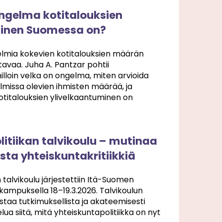
ongelma kotitalouksien
minen Suomessa on?
elmia kokevien kotitalouksien määrän
avaa. Juha A. Pantzar pohtii
milloin velka on ongelma, miten arvioida
lmissa olevien ihmisten määrää, ja
otitalouksien ylivelkaantuminen on
itiikan talvikoulu – mutinaa
sta yhteiskuntakritiikkiä
 talvikoulu järjestettiin Itä-Suomen
kampuksella 18–19.3.2026. Talvikoulun
istaa tutkimuksellista ja akateemisesti
lua siitä, mitä yhteiskuntapolitiikka on nyt