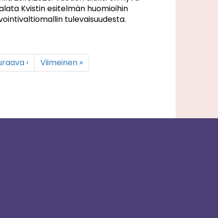
palata Kvistin esitelmän huomioihin
ointivaltiomallin tulevaisuudesta.
xt
uraava ›
Last
Viimeinen »
ge
page