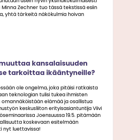
uhutaan usein hyvin yksinäkökulmaisesti
 Minna Zechner tuo tässä tekstissä esiin
sia, yhtä tärkeitä näkökulmia hoivan
o muuttaa kansalaisuuden
se tarkoittaa ikääntyneille?
ssään ole ongelma, joka pitäisi ratkaista
jaan teknologian tulisi tukea ihmisten
ä omannäköistään elämää ja osallistua
styön keskusliiton erityisasiantuntija Viivi
öseminaarissa Joensuussa 19.5. pitämään
sallisuutta koskevaan esitelmään
 nyt luettavissa!