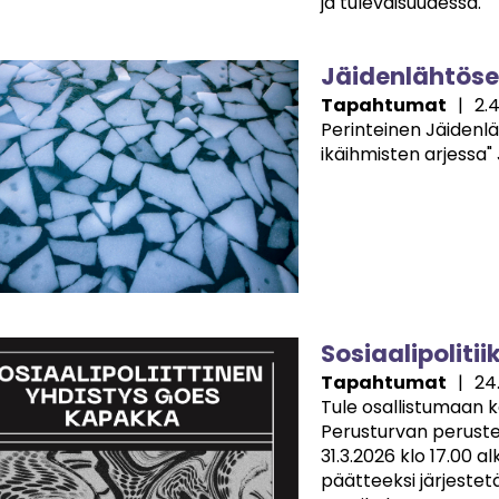
ja tulevaisuudessa.
e
Jäidenlähtöse
Tapahtumat
|
2.
Perinteinen Jäidenlä
ikäihmisten arjessa"
e
Sosiaalipoliti
Tapahtumat
|
24
Tule osallistumaan k
Perusturvan perustee
31.3.2026 klo 17.00
päätteeksi järjeste