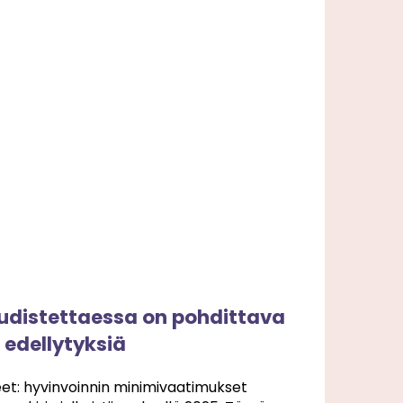
udistettaessa on pohdittava
edellytyksiä
et: hyvinvoinnin minimivaatimukset