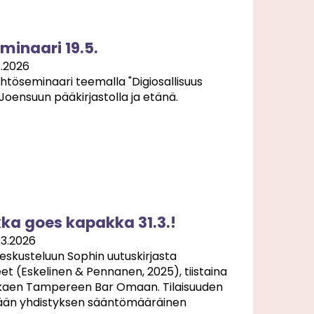
minaari 19.5.
4.2026
htöseminaari teemalla "Digiosallisuus
 Joensuun pääkirjastolla ja etänä.
ikka goes kapakka 31.3.!
.3.2026
eskusteluun Sophin uutuskirjasta
t (Eskelinen & Pennanen, 2025), tiistaina
 alkaen Tampereen Bar Omaan. Tilaisuuden
tään yhdistyksen sääntömääräinen