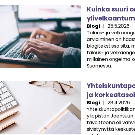
e
Kuinka suuri 
ylivelkaantu
Blogi
|
25.5.2026
Talous- ja velkaong
arvioiminen on haast
blogitekstissä sitä, 
talous- ja velkaonge
millainen ongelma k
Suomessa.
e
Yhteiskuntapol
ja korkeatasoi
Blogi
|
28.4.2026
Yhteiskuntapolitiikan
yliopiston Joensuun 
tavoitteena oli vahv
sivistynyttä keskuste