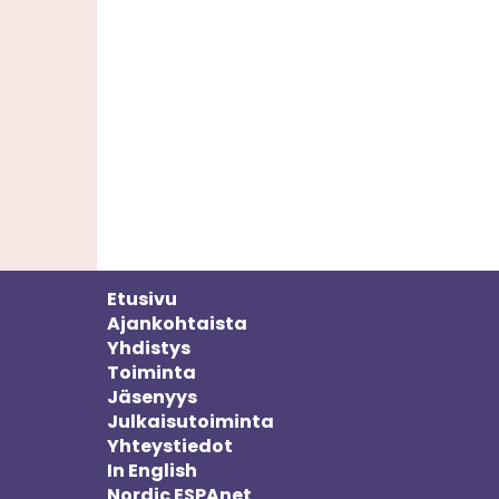
Pagi
Etusivu
Ajankohtaista
Yhdistys
Toiminta
Jäsenyys
Julkaisutoiminta
Yhteystiedot
In English
Nordic ESPAnet