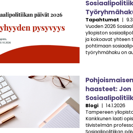
e
Sosiaalipolitii
Työryhmähaku
Tapahtumat
|
9.
Vuoden 2026 Sosiaali
yliopiston sosiaalip
ja kokoavat yhteen tu
pohtimaan sosiaalipo
työryhmähaku on auk
e
Pohjoismaisen 
haasteet: Jon 
Sosiaalipolitii
Blogi
|
14.1.2026
Tampereen yliopiston
Kankkunen laati opis
tiivistelmän professo
Sosiaalipolitiikan pä