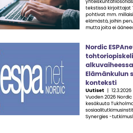
yhteiskuntafilosofiass
tekstissä kirjoittaj
pohtivat mm. millais
elämästä, joihin pe
mutta joita ei äänee
e
Nordic ESPAne
tohtoriopiskeli
alkuvaiheessa o
Elämänkulun si
konteksti
Uutiset
|
12.3.2026
Vuoden 2026 Nordic 
kesäkuuta Tukholman
sosiaalitutkimusinst
Synergies -tutkimu