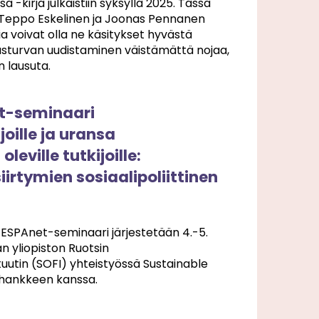
a -kirja julkaistiin syksyllä 2025. Tässä
at Teppo Eskelinen ja Joonas Pennanen
ia voivat olla ne käsitykset hyvästä
rusturvan uudistaminen väistämättä nojaa,
n lausuta.
t-seminaari
joille ja uransa
leville tutkijoille:
irtymien sosiaalipoliittinen
ESPAnet-seminaari järjestetään 4.-5.
 yliopiston Ruotsin
ituutin (SOFI) yhteistyössä Sustainable
shankkeen kanssa.