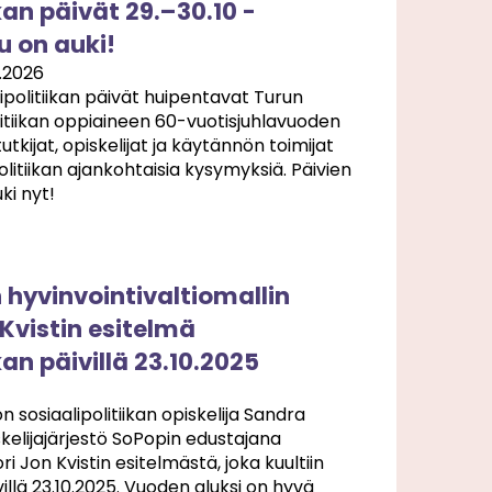
kan päivät 29.–30.10 -
 on auki!
3.2026
politiikan päivät huipentavat Turun
olitiikan oppiaineen 60-vuotisjuhlavuoden
tkijat, opiskelijat ja käytännön toimijat
litiikan ajankohtaisia kysymyksiä. Päivien
i nyt!
hyvinvointivaltiomallin
Kvistin esitelmä
kan päivillä 23.10.2025
 sosiaalipolitiikan opiskelija Sandra
kelijajärjestö SoPopin edustajana
ri Jon Kvistin esitelmästä, joka kuultiin
ivillä 23.10.2025. Vuoden aluksi on hyvä