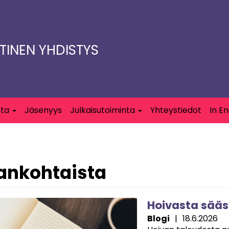
TTINEN YHDISTYS
nta
Jäsenyys
Julkaisutoiminta
Yhteystiedot
In En
ankohtaista
e
Hoivasta sääs
Blogi
|
18.6.2026