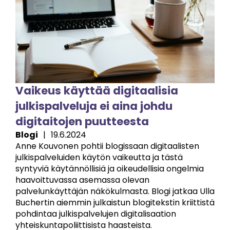
Vaikeus käyttää digitaalisia
julkispalveluja ei aina johdu
digitaitojen puutteesta
Blogi
|
19.6.2024
Anne Kouvonen pohtii blogissaan digitaalisten
julkispalveluiden käytön vaikeutta ja tästä
syntyviä käytännöllisiä ja oikeudellisia ongelmia
haavoittuvassa asemassa olevan
palvelunkäyttäjän näkökulmasta. Blogi jatkaa Ulla
Buchertin aiemmin julkaistun blogitekstin kriittistä
pohdintaa julkispalvelujen digitalisaation
yhteiskuntapoliittisista haasteista.