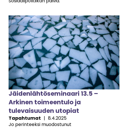
Sosiaalipolitiikan päiviä.
Image
Jäidenlähtöseminaari 13.5 –
Arkinen toimeentulo ja
tulevaisuuden utopiat
Tapahtumat
|
8.4.2025
Jo perinteeksi muodostunut