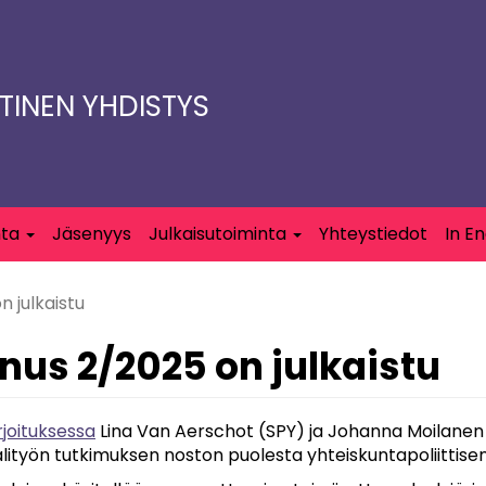
TTINEN YHDISTYS
nta
Jäsenyys
Julkaisutoiminta
Yhteystiedot
In En
 julkaistu
nus 2/2025 on julkaistu
rjoituksessa
Lina Van Aerschot (SPY) ja Johanna Moilanen (
alityön tutkimuksen noston puolesta yhteiskuntapoliittis