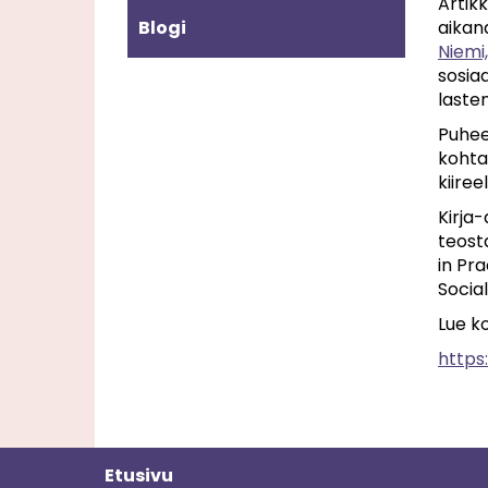
Artik
Blogi
aikan
Niemi,
sosia
laste
Puhee
kohta
kiiree
Kirja
teosta
in Pr
Socia
Lue ko
https
Etusivu