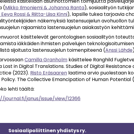
keleissa käsitellään asunnottomien toimijuutta palveluj
a (
Mikko Ilmoniemi & Johanna Ranta
), sosiaalityön tutki
 Eeva Rossi & Riitta-Liisa Kinni
), lapsille tukea tarjoavia ch
alityöntekijöiden näkemyksiä lastensuojelun avohuollon tuk
nsuojelun rajaamista lastensuojelun asiakastyön kehittämi
nvuorot käsittelevät gerontologisen sosiaalityön toteutt
amista iäkkäiden ihmisten palvelujen teknologisoitumisen
llistä sijoitusta lastensuojelun toimenpiteenä (
Anssi Lähde
-arvossaan
Camilla Granholm
käsittelee Ranghild Fugletve
 Lost in Digital Translations.
Studies of Digital Resistan
actice (2023).
Risto Eräsaaren
laatima arvio puolestaan k
l Policy. The Collective Emancipation of Human Potential 
ko lehti täältä:
://journal.fi/janus/issue/view/12366
Sosiaalipoliittinen yhdistys ry.