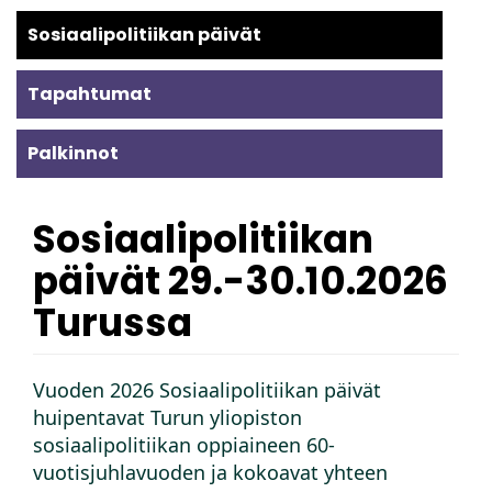
Alavalikko
Sosiaalipolitiikan päivät
-
Tapahtumat
toiminta
Palkinnot
Sosiaalipolitiikan
päivät 29.-30.10.2026
Turussa
Vuoden 2026 Sosiaalipolitiikan päivät
huipentavat Turun yliopiston
sosiaalipolitiikan oppiaineen 60-
vuotisjuhlavuoden ja kokoavat yhteen