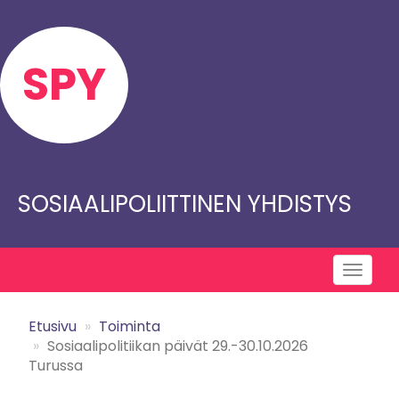
Skip
to
main
SPY
content
SOSIAALIPOLIITTINEN YHDISTYS
Toggl
naviga
Etusivu
Toiminta
Sosiaalipolitiikan päivät 29.-30.10.2026
Turussa