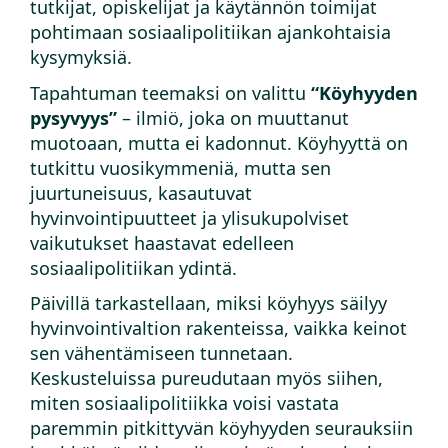
tutkijat, opiskelijat ja käytännön toimijat
pohtimaan sosiaalipolitiikan ajankohtaisia
kysymyksiä.
Tapahtuman teemaksi on valittu
“Köyhyyden
pysyvyys”
– ilmiö, joka on muuttanut
muotoaan, mutta ei kadonnut. Köyhyyttä on
tutkittu vuosikymmeniä, mutta sen
juurtuneisuus, kasautuvat
hyvinvointipuutteet ja ylisukupolviset
vaikutukset haastavat edelleen
sosiaalipolitiikan ydintä.
Päivillä tarkastellaan, miksi köyhyys säilyy
hyvinvointivaltion rakenteissa, vaikka keinot
sen vähentämiseen tunnetaan.
Keskusteluissa pureudutaan myös siihen,
miten sosiaalipolitiikka voisi vastata
paremmin pitkittyvän köyhyyden seurauksiin