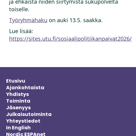
ja ehkäistä niiden siirtymistä sukupolvelta
toiselle.
Työryhmähaku
on auki 13.5. saakka.
Lue lisää:
https://sites.utu.fi/sosiaalipolitiikanpaivat2026/
Etusivu
Ajankohtaista
Yhdistys
Toiminta
Jäsenyys
Julkaisutoiminta
Yhteystiedot
In English
Nordic ESPAnet