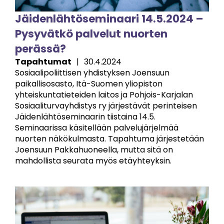
Jäidenlähtöseminaari 14.5.2024 –
Pysyvätkö palvelut nuorten
perässä?
Tapahtumat
|
30.4.2024
Sosiaalipoliittisen yhdistyksen Joensuun
paikallisosasto, Itä-Suomen yliopiston
yhteiskuntatieteiden laitos ja Pohjois-Karjalan
Sosiaaliturvayhdistys ry järjestävät perinteisen
Jäidenlähtöseminaarin tiistaina 14.5.
Seminaarissa käsitellään palvelujärjelmää
nuorten näkökulmasta. Tapahtuma järjestetään
Joensuun Pakkahuoneella, mutta sitä on
mahdollista seurata myös etäyhteyksin.
Image