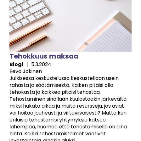
Tehokkuus maksaa
Blogi
|
5.3.2024
Eeva Jokinen
Julkisessa keskustelussa keskustellaan usein
rahasta ja säätämisestä. Kaiken pitäisi olla
tehokasta ja kaikkea pitäisi tehostaa.
Tehostaminen sinällään kuulostaakin järkevältä;
miksi hukata aikaa ja muita resursseja, jos asiat
voi hoitaa jouheasti ja virtaviivaisesti? Mutta kun
erilaisia tehostamisryhtymyksiä katsoo
lähempää, huomaa että tehostamisella on aina
hinta. Kaikki tehostamistoimet vaativat
investointeja, ainakin aluksi.