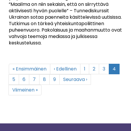
”Maailma on niin sekaisin, että on siirryttävä
aktiivisesti hyvän puolelle” – Tunnediskurssit
Ukrainan sotaa paenneita käsittelevissä uutisissa.
Tutkimus on tärkeä yhteiskuntapoliittinen
puheenvuoro. Pakolaisuus ja maahanmuutto ovat
vahvoja teemoja mediassa ja julkisessa
keskustelussa.
Pagination
First
« Ensimmäinen
Previous
‹ Edellinen
Page
1
Page
2
Page
3
Current
4
page
page
page
Page
5
Page
6
Page
7
Page
8
Page
9
Next
Seuraava ›
page
Last
Viimeinen »
page