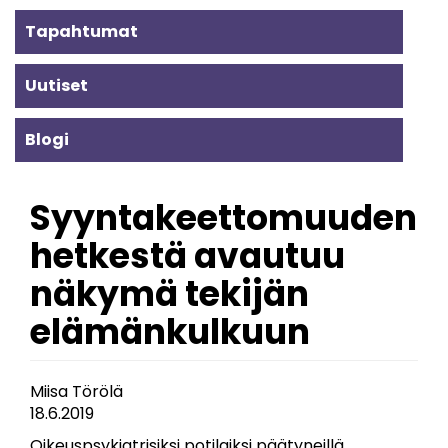
Alavalikko
Tapahtumat
-
Uutiset
ajankohtaista
Blogi
Syyntakeettomuuden
hetkestä avautuu
näkymä tekijän
elämänkulkuun
Miisa Törölä
18.6.2019
Oikeuspsykiatrisiksi potilaiksi päätyneillä