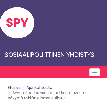
Skip
to
main
SPY
content
SOSIAALIPOLIITTINEN YHDISTYS
Toggl
naviga
Etusivu
Ajankohtaista
Syyntakeettomuuden hetkestä avautuu
näkymä tekijän elämänkulkuun