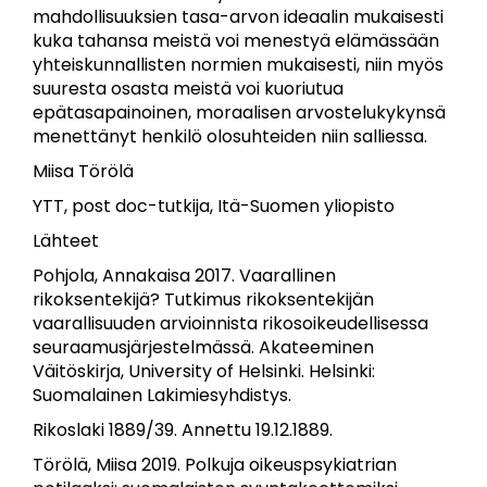
mahdollisuuksien tasa-arvon ideaalin mukaisesti
kuka tahansa meistä voi menestyä elämässään
yhteiskunnallisten normien mukaisesti, niin myös
suuresta osasta meistä voi kuoriutua
epätasapainoinen, moraalisen arvostelukykynsä
menettänyt henkilö olosuhteiden niin salliessa.
Miisa Törölä
YTT, post doc-tutkija, Itä-Suomen yliopisto
Lähteet
Pohjola, Annakaisa 2017. Vaarallinen
rikoksentekijä? Tutkimus rikoksentekijän
vaarallisuuden arvioinnista rikosoikeudellisessa
seuraamusjärjestelmässä. Akateeminen
Väitöskirja, University of Helsinki. Helsinki:
Suomalainen Lakimiesyhdistys.
Rikoslaki 1889/39. Annettu 19.12.1889.
Törölä, Miisa 2019. Polkuja oikeuspsykiatrian