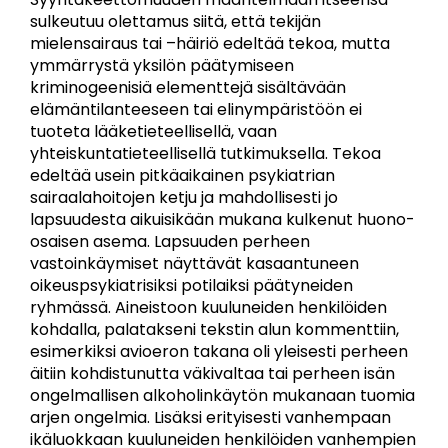
sulkeutuu olettamus siitä, että tekijän
mielensairaus tai –häiriö edeltää tekoa, mutta
ymmärrystä yksilön päätymiseen
kriminogeenisiä elementtejä sisältävään
elämäntilanteeseen tai elinympäristöön ei
tuoteta lääketieteellisellä, vaan
yhteiskuntatieteellisellä tutkimuksella. Tekoa
edeltää usein pitkäaikainen psykiatrian
sairaalahoitojen ketju ja mahdollisesti jo
lapsuudesta aikuisikään mukana kulkenut huono-
osaisen asema. Lapsuuden perheen
vastoinkäymiset näyttävät kasaantuneen
oikeuspsykiatrisiksi potilaiksi päätyneiden
ryhmässä. Aineistoon kuuluneiden henkilöiden
kohdalla, palatakseni tekstin alun kommenttiin,
esimerkiksi avioeron takana oli yleisesti perheen
äitiin kohdistunutta väkivaltaa tai perheen isän
ongelmallisen alkoholinkäytön mukanaan tuomia
arjen ongelmia. Lisäksi erityisesti vanhempaan
ikäluokkaan kuuluneiden henkilöiden vanhempien