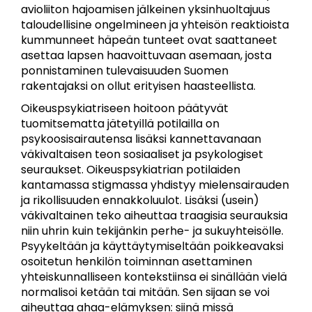
avioliiton hajoamisen jälkeinen yksinhuoltajuus
taloudellisine ongelmineen ja yhteisön reaktioista
kummunneet häpeän tunteet ovat saattaneet
asettaa lapsen haavoittuvaan asemaan, josta
ponnistaminen tulevaisuuden Suomen
rakentajaksi on ollut erityisen haasteellista.
Oikeuspsykiatriseen hoitoon päätyvät
tuomitsematta jätetyillä potilailla on
psykoosisairautensa lisäksi kannettavanaan
väkivaltaisen teon sosiaaliset ja psykologiset
seuraukset. Oikeuspsykiatrian potilaiden
kantamassa stigmassa yhdistyy mielensairauden
ja rikollisuuden ennakkoluulot. Lisäksi (usein)
väkivaltainen teko aiheuttaa traagisia seurauksia
niin uhrin kuin tekijänkin perhe- ja sukuyhteisölle.
Psyykeltään ja käyttäytymiseltään poikkeavaksi
osoitetun henkilön toiminnan asettaminen
yhteiskunnalliseen kontekstiinsa ei sinällään vielä
normalisoi ketään tai mitään. Sen sijaan se voi
aiheuttaa ahaa-elämyksen: siinä missä