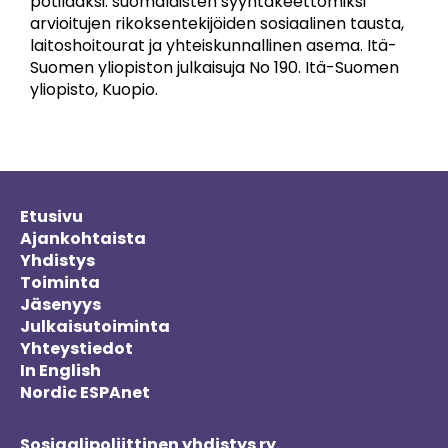
potilaaksi: suomalaisten syyntakeettomiksi
arvioitujen rikoksentekijöiden sosiaalinen tausta,
laitoshoitourat ja yhteiskunnallinen asema. Itä-
Suomen yliopiston julkaisuja No 190. Itä-Suomen
yliopisto, Kuopio.
Etusivu
Ajankohtaista
Yhdistys
Toiminta
Jäsenyys
Julkaisutoiminta
Yhteystiedot
In English
Nordic ESPAnet
Sosiaalipoliittinen yhdistys ry.