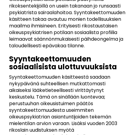
rikoksentekijöillä on usein takanaan jo runsaasti
psykiatrista sairaalahoitoa. Syyntakeettomuuden
käsitteen takaa avautuu monien todellisuuksien
maailma ihmisineen. Erityisesti rikostaustaisen
oikeuspsykiatrisen potilaan sosiaalista profiilia
leimaavat säännönmukaisesti päihdeongelma ja
taloudellisesti epävakaa tilanne.
Syyntakeettomuuden
sosiaalisista ulottuvuuksista
Syyntakeettomuuden käsitteestä saadaan
nykypäivänä suhteellisen mutkattomasti
aikaiseksi lääketieteellisesti virittäytynyt
keskustelu. Tämä on sinällään luontevaa;
perustuuhan oikeusistuimen päätös
syyntakeettomuudesta useimmiten
oikeuspsykiatrian asiantuntijoiden tekemän
mielentilan arvion varaan. Lisäksi vuoden 2003
rikoslain uudistuksen myötä