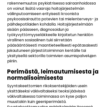
rakennemuutos psykiatrisessa sairaanhoidossa
on voinut lisätä vaaroja hoitojärjestelmän
väliinputoamiseen erityisesti kroonista
psykoosisairautta potevien tai mielenterveys- ja
päihdepotilaiden kohdalla. Hoitojärjestelmään
sisään päässeen, diagnosoidun ja
työkyvyttömyyseläkkeelle kirjoitetun henkilön
virallinen sosiaalinen tuki siirretään
pääsääntöisesti maantieteellisesti epätasaisesti
jakautuneen järjestötoiminnan kentälle tai
yksityisellä sektorilla toimivien asumispalvelujen
piiriin.
Perimästä, leimautumisesta ja
normalisoimisesta
Syyntakeettomien rikoksentekijöiden usein
yksittäiseksi väkivaltaiseksi teoksi jäävissä
väkivaltaisessa toiminnassa on kyse paljon
muustakin kuin geeniperimästä.
Syyntakeettomuuden määritelmään itseensä