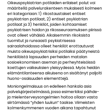
Oikeuspsykiatrian potilaiden erilaiset polut voi
määritellä palvelurakenteen mukaisesti kolmeen
eri kategoriaan: 1) rikostaustaiset entiset
psykiatrian potilaat, 2) entiset psykiatrian
potilaat ja 3) henkilöt, joiden kohtaamiset
psykiatrisen hoidon ja rikosseuraamuksen piirissä
ovat olleet vähäisiä. Aikaisemmin rikoksista
tuomitut ja runsaasti psykiatrisessa
sairaalahoidossa olleet henkilöt erottautuvat
muista oikeuspsykiatrisiksi potilaiksi päätyneistä
henkilöistä lapsuuden perheiden matalan
sosioekonomisen aseman ja perheyhteisöissä
koettujen vaikeuksien yleisyydessä. Myös heidän
elämäntilanteensa aikuisena on sisältänyt paljolti
huono-osaisuuden elementtejä.
Moniongelmaisuus on edelleen hankala asia
palvelujärjestelmässä, jossa esimerkiksi päihde-
ja mielenterveysongelmien hoitoa ollaan vasta
siirtämässä ”yhden luukun” taakse. Viimeisten
kolmenkymmenen vuoden aikana tapahtunut