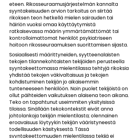
eteen. Rikosseuraamusjärjestelmän kannalta
syyntakeisuuden arvion tarkoitus on siirtää
rikoksen teon hetkellä mielen sairauden tai
häiriön vuoksi omaa käyttäytymistä
ratkaisevassa määrin ymmärtämättömät tai
kontrolloimattomat henkilöt psykiatriseen
hoitoon rikosseuraamuksen suorittamisen sijasta.
Sosiaalisesti määrittyneiden, syytteenalaisten
tekojen tilannekohtaisten tekijöiden perusteella
syyntakeettomassa mielentilassa tehtyjä rikoksia
yhdistää tekojen väkivaltaisuus ja tekojen
kohdistuminen tekijän jo aikaisemmin
tunteneeseen henkilöön. Noin puolet tekijöistä on
ollut päihteiden vaikutuksen alaisena teon aikana.
Teko on tapahtunut useimmiten yksityisissä
tiloissa. Sinällään tekokontekstit eivät anna
johtolankoja tekijän mielentilasta; olennainen
eroavaisuus löytyykin tekijän vääristyneestä
todellisuuden käsityksestä. Tässä
syyntakeettomuuden mielentilassa tekijä ei