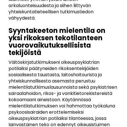
arkaluonteisuudesta ja siihen liittyvän
yhteiskuntatieteellisen tutkimustiedon
vähyydestä.
Syyntakeeton mielentila on
yksi rikoksen tekotilanteen
vuorovaikutuksellisista
tekijöistä
Väitöskirjatutkimukseni oikeuspsykiatrian
potilaiksi päätyneiden rikoksentekijöiden
sosiaalisesta taustasta, laitoshoitourista ja
yhteiskunnallisesta asemasta perustuu
mielentilatutkimuslausunnoista sekä psykiatrisen
sairaalahoidon, rikos- ja vankitietorekistereistä
kokoamaani aineistoon. Käytännössä
mielentilatutkimuksen voi hahmottaa työkaluna
psykoosisairaiden erottelemiseksi
oikeuspsykiatrian potilaiksi tilanteessa, jossa
lainvastainen teko on edennyt oikeusistuimen