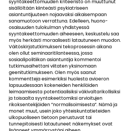
syyntakeettomuuden kriteeristö on muuttunut
sisällöltään kiinteästi psykiatriseen
asiantuntijuuteen nojaavaksi aikaisempaan
sanamuotoon verrattuna. Edelleen, huono-
osaisuuden tulokulman yhdistyessä
syyntakeettomuuden aiheeseen, keskustelu saa
myös herkästi moraalisesti latautuneen muodon.
Väitöskirjatutkimukseni tekoprosessin aikana
olen ollut seminaaritilanteessa, jossa
sosiaalipolitiikan asiantuntija kommentoi
tutkimusaihettani viitaten yksinomaan
geenitutkimukseen. Olen myös saanut
kommentteja esimerkiksi huolesta avioeron
lapsuudessaan kokeneiden henkilöiden
leimaamisesta potentiaalisiksi väkivaltarikollisiksi
ja toisaalta syyntakeettomiksi arvioitujen
rikoksentekijöiden ”normalisoimisesta”. Nämä ja
monet muut, usein joko yhteiskuntatieteiden
ulkopuoliseen tietoon perustuvat tai
tunnepitoisesti latautuneet näkemykset ovat
lisänneet ymmärrystäni aiheen