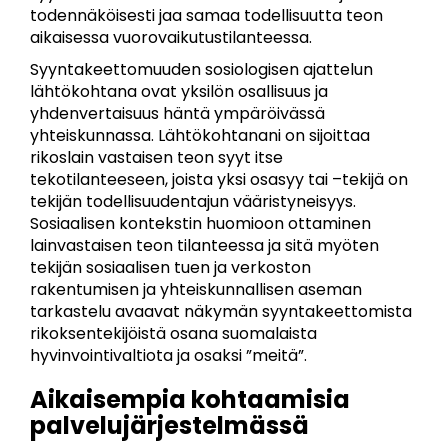
todennäköisesti jaa samaa todellisuutta teon
aikaisessa vuorovaikutustilanteessa.
Syyntakeettomuuden sosiologisen ajattelun
lähtökohtana ovat yksilön osallisuus ja
yhdenvertaisuus häntä ympäröivässä
yhteiskunnassa. Lähtökohtanani on sijoittaa
rikoslain vastaisen teon syyt itse
tekotilanteeseen, joista yksi osasyy tai –tekijä on
tekijän todellisuudentajun vääristyneisyys.
Sosiaalisen kontekstin huomioon ottaminen
lainvastaisen teon tilanteessa ja sitä myöten
tekijän sosiaalisen tuen ja verkoston
rakentumisen ja yhteiskunnallisen aseman
tarkastelu avaavat näkymän syyntakeettomista
rikoksentekijöistä osana suomalaista
hyvinvointivaltiota ja osaksi ”meitä”.
Aikaisempia kohtaamisia
palvelujärjestelmässä