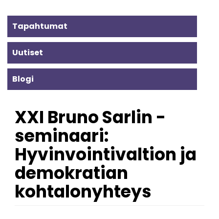
Alavalikko
Tapahtumat
-
Uutiset
ajankohtaista
Blogi
XXI Bruno Sarlin -
seminaari:
Hyvinvointivaltion ja
demokratian
kohtalonyhteys