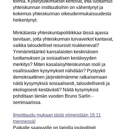
toimia. Kyselytutkimukset kertovat, että luottamus
yhteiskunnan instituutioihin on vähentynyt ja
kokemus yhteiskunnan oikeudenmukaisuudesta
heikentynyt.
Minkälaista yhteiskuntapolitiikkaa tässä ajassa
tarvitaan, jotta yhteiskunnan turvaverkot kantavat,
vaikka taloudelliset resurssit niukkenevat?
Ymmärretäänkö kansalaisten keskinäisen
luottamuksen ja sosiaalisen kestävyyden
merkitys? Miten kasalaisyhteiskunnan rooli ja
osallisuuden kysymykset nähdään?
Pystyykö
demokraattinen järjestelmämme ratkaisemaan
näitä kysymyksiä sosiaalisesti, taloudellisesti ja
ekologisesti kestävästi? Näitä kysymyksiä
pohditaan tämän vuoden Bruno Sarlin -
seminaarissa.
Ilmoittaudu mukaan tästä viimeistään 18.11
mennessä!
Paikalle saapuville on tarjolla jouloglögit