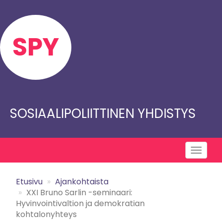
Skip
to
main
SPY
content
SOSIAALIPOLIITTINEN YHDISTYS
Toggl
naviga
Etusivu
Ajankohtaista
XXI Bruno Sarlin -seminaari:
Hyvinvointivaltion ja demokratian
kohtalonyhteys