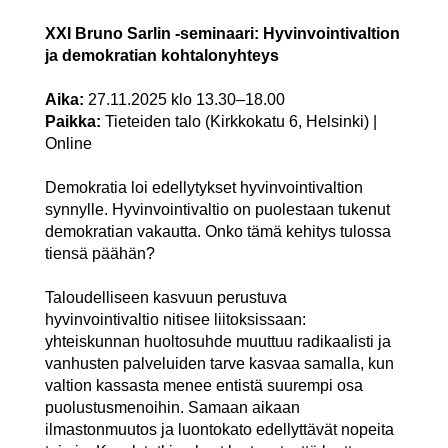
XXI Bruno Sarlin -seminaari: Hyvinvointivaltion
ja demokratian kohtalonyhteys
Aika:
27.11.2025 klo 13.30–18.00
Paikka:
Tieteiden talo (Kirkkokatu 6, Helsinki) |
Online
Demokratia loi edellytykset hyvinvointivaltion
synnylle. Hyvinvointivaltio on puolestaan tukenut
demokratian vakautta. Onko tämä kehitys tulossa
tiensä päähän?
Taloudelliseen kasvuun perustuva
hyvinvointivaltio nitisee liitoksissaan:
yhteiskunnan huoltosuhde muuttuu radikaalisti ja
vanhusten palveluiden tarve kasvaa samalla, kun
valtion kassasta menee entistä suurempi osa
puolustusmenoihin. Samaan aikaan
ilmastonmuutos ja luontokato edellyttävät nopeita