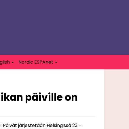
glish
Nordic ESPAnet
ikan päiville on
a! Päivät järjestetään Helsingissä 23.–