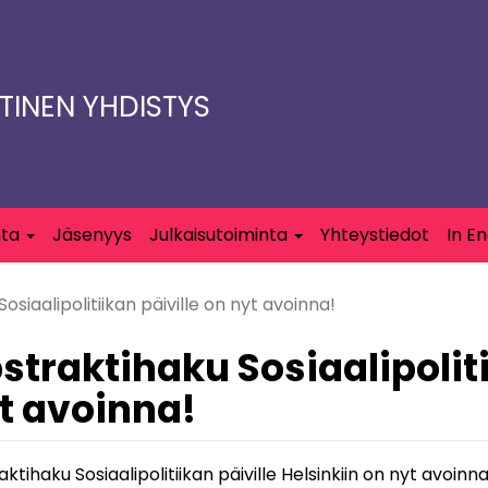
TTINEN YHDISTYS
nta
Jäsenyys
Julkaisutoiminta
Yhteystiedot
In En
osiaalipolitiikan päiville on nyt avoinna!
straktihaku Sosiaalipoliti
t avoinna!
ktihaku Sosiaalipolitiikan päiville Helsinkiin on nyt avoinn