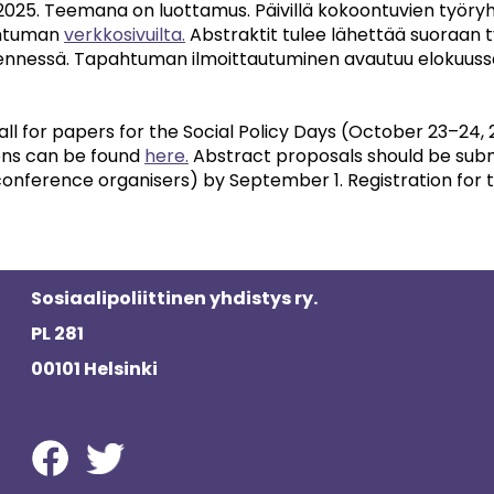
.2025. Teemana on luottamus. Päivillä kokoontuvien työryh
htuman
verkkosivuilta.
Abstraktit tulee lähettää suoraan työ
mennessä. Tapahtuman ilmoittautuminen avautuu elokuuss
all for papers for the Social Policy Days (October 23–24,
ons can be found
here.
Abstract proposals should be submi
conference organisers) by September 1. Registration for t
Sosiaalipoliittinen yhdistys ry.
PL 281
00101 Helsinki