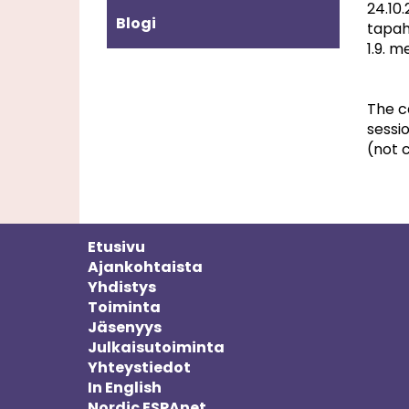
24.10
Blogi
tapa
1.9. 
The c
sessi
(not 
Etusivu
Ajankohtaista
Yhdistys
Toiminta
Jäsenyys
Julkaisutoiminta
Yhteystiedot
In English
Nordic ESPAnet