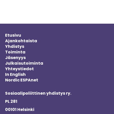
Etusivu
Ajankohtaista
Yhdistys
Toiminta
Jäsenyys
Julkaisutoiminta
Yhteystiedot
In English
Nordic ESPAnet
Sosiaalipoliittinen yhdistys ry.
PL 281
00101 Helsinki