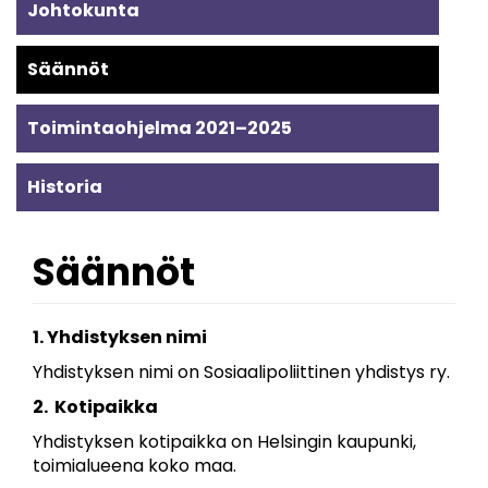
Alavalikko
Johtokunta
-
Säännöt
yhdistys
Toimintaohjelma 2021–2025
Historia
Säännöt
1. Yhdistyksen nimi
Yhdistyksen nimi on Sosiaalipoliittinen yhdistys ry.
2. Kotipaikka
Yhdistyksen kotipaikka on Helsingin kaupunki,
toimialueena koko maa.