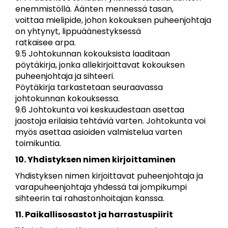
enemmistöllä. Äänten mennessä tasan,
voittaa mielipide, johon kokouksen puheenjohtaja
on yhtynyt, lippuäänestyksessä
ratkaisee arpa.
9.5 Johtokunnan kokouksista laaditaan
pöytäkirja, jonka allekirjoittavat kokouksen
puheenjohtaja ja sihteeri.
Pöytäkirja tarkastetaan seuraavassa
johtokunnan kokouksessa.
9.6 Johtokunta voi keskuudestaan asettaa
jaostoja erilaisia tehtäviä varten. Johtokunta voi
myös asettaa asioiden valmistelua varten
toimikuntia.
10. Yhdistyksen nimen kirjoittaminen
Yhdistyksen nimen kirjoittavat puheenjohtaja ja
varapuheenjohtaja yhdessä tai jompikumpi
sihteerin tai rahastonhoitajan kanssa.
11. Paikallisosastot ja harrastuspiirit