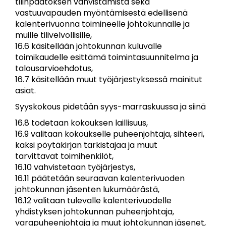
tilinpäätöksen vahvistamista sekä
vastuuvapauden myöntämisestä edellisenä
kalenterivuonna toimineelle johtokunnalle ja
muille tilivelvollisille,
16.6 käsitellään johtokunnan kuluvalle
toimikaudelle esittämä toimintasuunnitelma ja
talousarvioehdotus,
16.7 käsitellään muut työjärjestyksessä mainitut
asiat.
Syyskokous pidetään syys-marraskuussa ja siinä
16.8 todetaan kokouksen laillisuus,
16.9 valitaan kokoukselle puheenjohtaja, sihteeri,
kaksi pöytäkirjan tarkistajaa ja muut
tarvittavat toimihenkilöt,
16.10 vahvistetaan työjärjestys,
16.11 päätetään seuraavan kalenterivuoden
johtokunnan jäsenten lukumäärästä,
16.12 valitaan tulevalle kalenterivuodelle
yhdistyksen johtokunnan puheenjohtaja,
varapuheenjohtaja ja muut johtokunnan jäsenet,