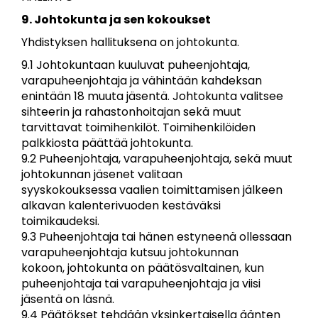
9. Johtokunta ja sen kokoukset
Yhdistyksen hallituksena on johtokunta.
9.1 Johtokuntaan kuuluvat puheenjohtaja,
varapuheenjohtaja ja vähintään kahdeksan
enintään 18 muuta jäsentä. Johtokunta valitsee
sihteerin ja rahastonhoitajan sekä muut
tarvittavat toimihenkilöt. Toimihenkilöiden
palkkiosta päättää johtokunta.
9.2 Puheenjohtaja, varapuheenjohtaja, sekä muut
johtokunnan jäsenet valitaan
syyskokouksessa vaalien toimittamisen jälkeen
alkavan kalenterivuoden kestäväksi
toimikaudeksi.
9.3 Puheenjohtaja tai hänen estyneenä ollessaan
varapuheenjohtaja kutsuu johtokunnan
kokoon, johtokunta on päätösvaltainen, kun
puheenjohtaja tai varapuheenjohtaja ja viisi
jäsentä on läsnä.
9.4 Päätökset tehdään yksinkertaisella äänten