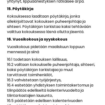
yhtynyt, lippuäänestyksen ratkaisee arpa.
15. Pöytäkirja
Kokouksessa laaditaan pöytäkirja, jonka
allekirjoittavat kokouksen puheenjohtaja ja
sihteeri. Pöytäkirjan tarkistaa kaksi tehtävään
valittua kokouksessa läsnä ollutta jäsentä.
16. Vuosikokous ja syyskokous
Vuosikokous pidetään maaliskuun loppuun
mennessä ja siinä
16.1 todetaan kokouksen laillisuus,
16.2 valitaan kokoukselle puheenjohtaja, sihteeri,
kaksi pöytäkirjan tarkistajaa ja muut
tarvittavat toimihenkilöt,
16.3 vahvistetaan työjärjestys,
16.4 esitetään yhdistyksen toimintakertomus ja
tilinpäätös edelliseltä kalenterivuodelta ja
tilintarkastajien lausunto,
16.5 päätetään edellisen kalenterivuoden