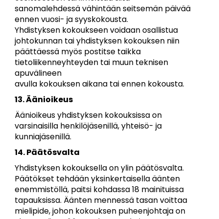
sanomalehdessä vähintään seitsemän päivää
ennen vuosi- ja syyskokousta.
Yhdistyksen kokoukseen voidaan osallistua
johtokunnan tai yhdistyksen kokouksen niin
päättäessä myös postitse taikka
tietoliikenneyhteyden tai muun teknisen
apuvälineen
avulla kokouksen aikana tai ennen kokousta.
13. Äänioikeus
Äänioikeus yhdistyksen kokouksissa on
varsinaisilla henkilöjäsenillä, yhteisö- ja
kunniajäsenillä.
14. Päätösvalta
Yhdistyksen kokouksella on ylin päätösvalta.
Päätökset tehdään yksinkertaisella äänten
enemmistöllä, paitsi kohdassa 18 mainituissa
tapauksissa. Äänten mennessä tasan voittaa
mielipide, johon kokouksen puheenjohtaja on