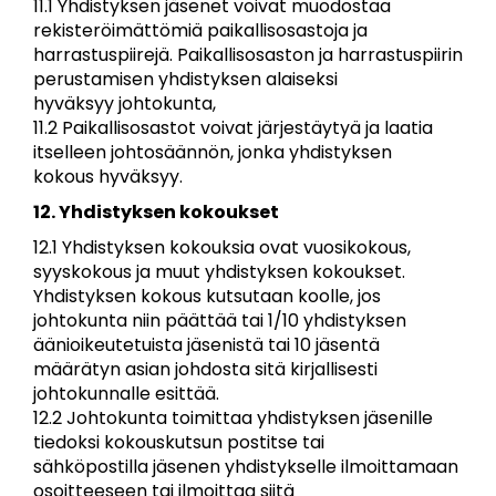
11.1 Yhdistyksen jäsenet voivat muodostaa
rekisteröimättömiä paikallisosastoja ja
harrastuspiirejä. Paikallisosaston ja harrastuspiirin
perustamisen yhdistyksen alaiseksi
hyväksyy johtokunta,
11.2 Paikallisosastot voivat järjestäytyä ja laatia
itselleen johtosäännön, jonka yhdistyksen
kokous hyväksyy.
12. Yhdistyksen kokoukset
12.1 Yhdistyksen kokouksia ovat vuosikokous,
syyskokous ja muut yhdistyksen kokoukset.
Yhdistyksen kokous kutsutaan koolle, jos
johtokunta niin päättää tai 1/10 yhdistyksen
äänioikeutetuista jäsenistä tai 10 jäsentä
määrätyn asian johdosta sitä kirjallisesti
johtokunnalle esittää.
12.2 Johtokunta toimittaa yhdistyksen jäsenille
tiedoksi kokouskutsun postitse tai
sähköpostilla jäsenen yhdistykselle ilmoittamaan
osoitteeseen tai ilmoittaa siitä