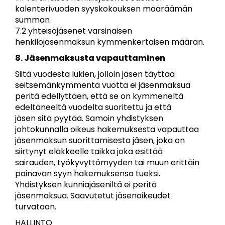
kalenterivuoden syyskokouksen määräämän
summan
7.2 yhteisöjäsenet varsinaisen
henkilöjäsenmaksun kymmenkertaisen määrän.
8. Jäsenmaksusta vapauttaminen
Siitä vuodesta lukien, jolloin jäsen täyttää
seitsemänkymmentä vuotta ei jäsenmaksua
peritä edellyttäen, että se on kymmeneltä
edeltäneeltä vuodelta suoritettu ja että
jäsen sitä pyytää. Samoin yhdistyksen
johtokunnalla oikeus hakemuksesta vapauttaa
jäsenmaksun suorittamisesta jäsen, joka on
siirtynyt eläkkeelle taikka joka esittää
sairauden, työkyvyttömyyden tai muun erittäin
painavan syyn hakemuksensa tueksi.
Yhdistyksen kunniajäseniltä ei peritä
jäsenmaksua. Saavutetut jäsenoikeudet
turvataan.
HALLINTO