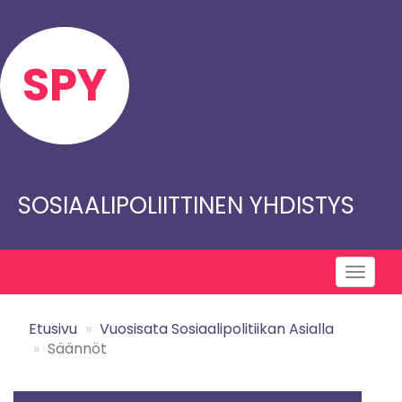
Skip
to
main
SPY
content
SOSIAALIPOLIITTINEN YHDISTYS
Toggl
naviga
Etusivu
Vuosisata Sosiaalipolitiikan Asialla
Säännöt