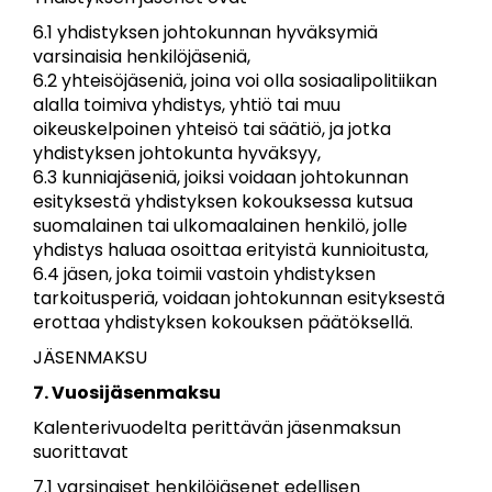
6.1 yhdistyksen johtokunnan hyväksymiä
varsinaisia henkilöjäseniä,
6.2 yhteisöjäseniä, joina voi olla sosiaalipolitiikan
alalla toimiva yhdistys, yhtiö tai muu
oikeuskelpoinen yhteisö tai säätiö, ja jotka
yhdistyksen johtokunta hyväksyy,
6.3 kunniajäseniä, joiksi voidaan johtokunnan
esityksestä yhdistyksen kokouksessa kutsua
suomalainen tai ulkomaalainen henkilö, jolle
yhdistys haluaa osoittaa erityistä kunnioitusta,
6.4 jäsen, joka toimii vastoin yhdistyksen
tarkoitusperiä, voidaan johtokunnan esityksestä
erottaa yhdistyksen kokouksen päätöksellä.
JÄSENMAKSU
7. Vuosijäsenmaksu
Kalenterivuodelta perittävän jäsenmaksun
suorittavat
7.1 varsinaiset henkilöjäsenet edellisen