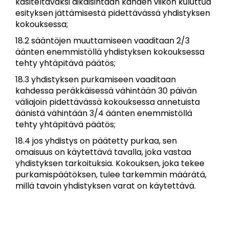
käsiteltäväksi aikaisintaan kahden viikon kuluttua
esityksen jättämisestä pidettävässä yhdistyksen
kokouksessa;
18.2 sääntöjen muuttamiseen vaaditaan 2/3
äänten enemmistöllä yhdistyksen kokouksessa
tehty yhtäpitävä päätös;
18.3 yhdistyksen purkamiseen vaaditaan
kahdessa peräkkäisessä vähintään 30 päivän
väliajoin pidettävässä kokouksessa annetuista
äänistä vähintään 3/4 äänten enemmistöllä
tehty yhtäpitävä päätös;
18.4 jos yhdistys on päätetty purkaa, sen
omaisuus on käytettävä tavalla, joka vastaa
yhdistyksen tarkoituksia. Kokouksen, joka tekee
purkamispäätöksen, tulee tarkemmin määrätä,
millä tavoin yhdistyksen varat on käytettävä.