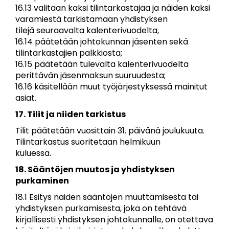
16.13 valitaan kaksi tilintarkastajaa ja näiden kaksi
varamiestä tarkistamaan yhdistyksen
tilejä seuraavalta kalenterivuodelta,
16.14 päätetään johtokunnan jäsenten sekä
tilintarkastajien palkkiosta;
16.15 päätetään tulevalta kalenterivuodelta
perittävän jäsenmaksun suuruudesta;
16.16 käsitellään muut työjärjestyksessä mainitut
asiat.
17. Tilit ja niiden tarkistus
Tilit päätetään vuosittain 31. päivänä joulukuuta.
Tilintarkastus suoritetaan helmikuun
kuluessa.
18. Sääntöjen muutos ja yhdistyksen
purkaminen
18.1 Esitys näiden sääntöjen muuttamisesta tai
yhdistyksen purkamisesta, joka on tehtävä
kirjallisesti yhdistyksen johtokunnalle, on otettava