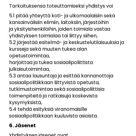
Tarkoituksensa toteuttamiseksi yhdistys voi
5.1 pitää yhteyttä koti- ja ulkomaalaisiin sekä
kansainvälisiin elimiin, laitoksiin, järjestöihin
ja yksityishenkilöihin, joiden toimiala vastaa
yhdistyksen toimialaa tai liittyy siihen,
5.2 järjestää esitelmä- ja keskustelutilaisuuksia ja
kursseja sekä muuten tukea alan
opetustoimintaa,
harjoittaa ja tukea sosiaalipoliittista
julkaisutoimintaa,
5.3 antaa lausuntoja ja esittää kannanottoja
sosiaalipolitiikkaan liittyvistä opetusta,
tutkimustoimintaa sekä sosiaalipoliittisia
toimenpiteitä ja ratkaisuja koskevista
kysymyksistä,
5.4 tehdä esityksiä viranomaisille
sosiaalipolitiikkaan kuuluvista asioista.
6. Jäsenet
Yhdistyksen jäsenet ovat