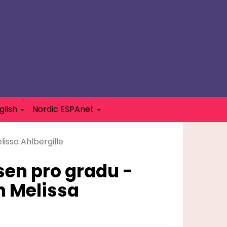
glish
Nordic ESPAnet
lissa Ahlbergille
sen pro gradu -
n Melissa