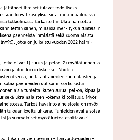
 jättäneet ihmiset tulevat todelliseksi
olestaan luovat käsityksiä siitä, mitä maailmassa
ussa tutkielmassa tarkasteltiin Ukrainan sotaa
nnitettiin siihen, millaisia merkityksiä tunteisiin
ksena paenneista ihmisistä sekä suomalaisista
 (n=96), jotka on julkaistu vuoden 2022 helmi-
a, jotka olivat 1) surun ja pelon, 2) myötätunnon ja
oivon ja ilon tunnediskurssit. Näiden
isten itsensä, heitä auttaneiden suomalaisten ja
 sotaa paenneiden uutisoinnissa korostui
 monenlaisia tunteita, kuten surua, pelkoa, kipua ja
uus sekä ukrainalaisten kokema kiitollisuus. Myös
ineistossa. Tärkeä havainto aineistosta on myös
eidän tuloaan koettu uhkana. Tunteiden avulla sotaa
iksi ja suomalaiset myötätuntoa osoittavaksi
lipolitiikan päivien teeman – haavoittovuuden –