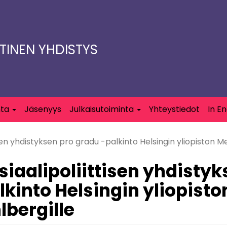
TTINEN YHDISTYS
nta
Jäsenyys
Julkaisutoiminta
Yhteystiedot
In En
isen yhdistyksen pro gradu -palkinto Helsingin yliopiston Me
siaalipoliittisen yhdistyk
lkinto Helsingin yliopisto
lbergille