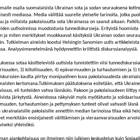
alle osalla suomalaisista Ukrainan sota ja sodan seurauksena kotinsa
aisesti mediassa. Media välittää suurelle yleiselle tarinoita, jotka pu
u ja millaista pakolaisuutta sota Ukrainassa on saanut aikaan. Palkit
den uutisoinnissa muodostuvia tunnediskursseja. Erityistä huomiota kii
ään ja miten merkitykset muokkaavat käsityksiä Ukrainan sodan seurau
än. Tutkielman aineisto koostui Helsingin Sanomien uutis artikkeleista
sa. Analyysimenetelmänä hyödynnettiin kriittistä diskurssianalyysiä.
ksessa sotaa käsittelevistä uutisista tunnistettiin viisi tunnediskurssi
risuuden, 3) kiitollisuuden, 4) epävarmuuden ja turhautumisen ja 5) t
skurssien kautta piirtyy monipuolinen kuva pakolaisuudesta ukrainala
maisten kertomana.Tutkimuksen päätuloksena esitetään, että Ukrainen
ivisuus, eli tunteiden vahva läsnäolo. Pakoon ja pakolaisuuteen liittyy
iivista järkytystä. Aineistossa näkyivät myös myötätunto ja solidaaris
muuden, turhautumisen ja pettymyksen tunteet olivat vahvasti läsnä a
ä ukrainalaisille pakolaisille annettiin median tarinoissa tilaa eikä h
t merkitään ensisijaisesti välittämisen ja vieraanvaraisuuden arvois
iviseksi yhteisöksi.
man ajankohtaisuus on ilmeinen niin julkisen keskustelun kuin Sosiaa