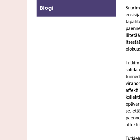
Blogi
Suurimm
ensisij
tapahtu
paennei
liitet
itsestä
elokuus
Tutkimu
solidaa
tunnedi
virano
affekti
kollekt
epävar
se, ett
paennee
affekti
Tutkiel